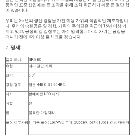
구
통적인 표준 삽입에는 큰 조각을 위해 조차 취급하기 쉬운 큰 절단 힘
이 있습니다.
하
우리는 26 년의 생산 경험을 가진 미용 가위의 직업적인 제조자입니
다. 우리의 숙련공은 일 경험, 가위의 주의깊은 취급의 15년 이상 가
세
지고 있고, 공장의 질 감찰부는 아주 엄격합니다. 각 가위는 공장을
떠나기 전에 4개 이상 질 체크를 겪습니다.
요
명세:
2 .
품목 아니.
SR5-60
사
유형
머리 절단 가위
이
크기
6.0"
강철 경도
일본 440-C: 59-60HRC;
트
나사
볼베어링 UFO 나사
맵
색깔
은
잎
볼록한 가장자리
PRIVACY
포장 세부사항
1.
기준 포장: 1pc/PVC 부대; 20pcs/안 상자; 10pcs 안 상자/판지
POLICY