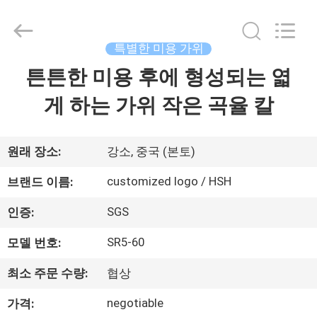
2019
-
2026
Zhangjiagang
City
특별한 미용 가위
Jincheng
Scissors
튼튼한 미용 후에 형성되는 엷
집
Co.,
Ltd..
All
게 하는 가위 작은 곡율 칼
Rights
Reserved.
제
품
원래 장소:
강소, 중국 (본토)
customized logo / HSH
브랜드 이름:
우
SGS
인증:
리
SR5-60
모델 번호:
에
최소 주문 수량:
협상
대
negotiable
가격: