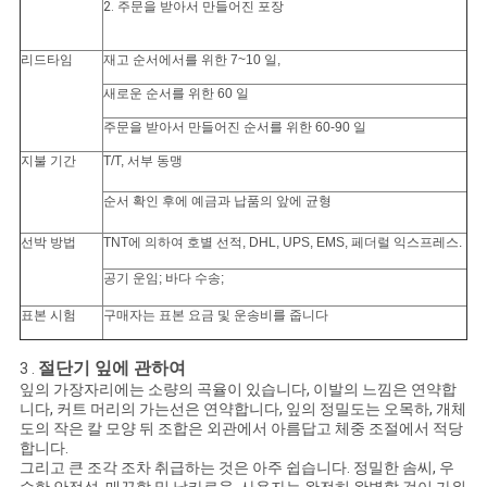
2.
주문을 받아서 만들어진 포장
리드타임
재고 순서에서를 위한 7~10 일,
새로운 순서를 위한 60 일
주문을 받아서 만들어진 순서를 위한 60-90 일
지불 기간
T/T, 서부 동맹
순서 확인 후에 예금과 납품의 앞에 균형
선박 방법
TNT에 의하여 호별 선적, DHL, UPS, EMS, 페더럴 익스프레스.
공기 운임; 바다 수송;
표본 시험
구매자는 표본 요금 및 운송비를 줍니다
절단기 잎에 관하여
3 .
잎의 가장자리에는 소량의 곡율이 있습니다, 이발의 느낌은 연약합
니다, 커트 머리의 가는선은 연약합니다, 잎의 정밀도는 오목하, 개체
도의 작은 칼 모양 뒤 조합은 외관에서 아름답고 체중 조절에서 적당
합니다.
그리고 큰 조각 조차 취급하는 것은 아주 쉽습니다. 정밀한 솜씨, 우