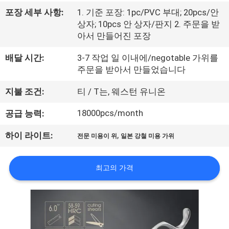
하
포장 세부 사항:
1. 기준 포장: 1pc/PVC 부대; 20pcs/안
여
상자; 10pcs 안 상자/판지 2. 주문을 받
아서 만들어진 포장
공
배달 시간:
3-7 작업 일 이내에/negotable 가위를
주문을 받아서 만들었습니다
장
지불 조건:
티 / T는, 웨스턴 유니온
여
18000pcs/month
공급 능력:
행
,
하이 라이트:
전문 미용이 위
일본 강철 미용 가위
품
최고의 가격
질
관
리