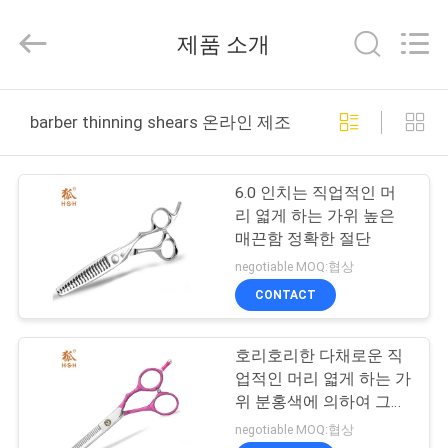
2019
-
2025
제품 소개
Zhangjiagang
City
Jincheng
Scissors
집
Co.,
Ltd..
barber thinning shears 온라인 제조
All
Rights
Reserved.
제
6.0 인치는 직업적인 머
품
리 엷게 하는 가위 높은
매끈함 정확한 절단
negotiable MOQ:협상
우
CONTACT
리
호리호리한 다채로운 직
에
업적인 머리 엷게 하는 가
대
위 분홍색에 의하여 그려
지는 높은 정밀도
negotiable MOQ:협상