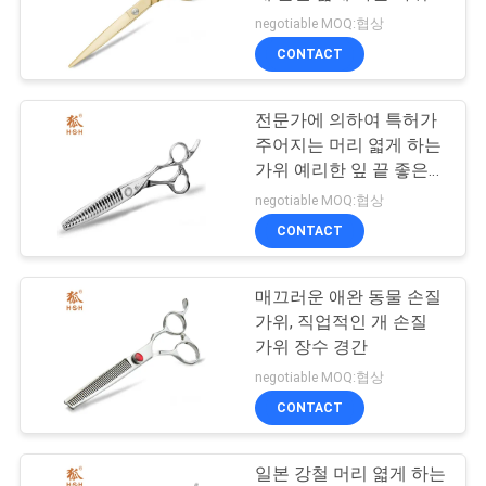
negotiable MOQ:협상
연
CONTACT
락
전문가에 의하여 특허가
주
주어지는 머리 엷게 하는
세
가위 예리한 잎 끝 좋은
매끈함
negotiable MOQ:협상
요
CONTACT
인
매끄러운 애완 동물 손질
가위, 직업적인 개 손질
용
가위 장수 경간
문
negotiable MOQ:협상
CONTACT
을
요
일본 강철 머리 엷게 하는