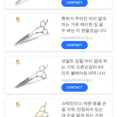
하
CONTACT
여
특허가 주어진 머리 엷게
하는 가위 예리한 잎 끝
공
두 배는 이 편들었습니다
장
negotiable MOQ:협상
CONTACT
여
행
코발트 강철 머리 엷게 하
는 가위 오른손잡이 6.0
인치 볼베어링 UFO 나사
품
negotiable MOQ:협상
질
CONTACT
관
스테인리스 애완 동물 손
리
질 가위, 안정되어 있는
개 손질 엷게 하는 가위