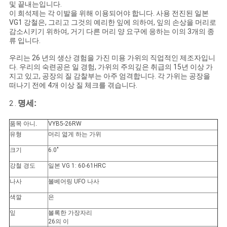
및 끝내는입니다.
구
이 희석제는 각 이발을 위해 이용되어야 합니다. 사용 전진된 일본
VG1 강철은, 그리고 그것의 예리한 잎에 의하여, 잎의 손상을 머리로
하
감소시키기 위하여, 거기 다른 머리 양 요구에 응하는 이의 3개의 종
류 입니다.
세
우리는 26 년의 생산 경험을 가진 미용 가위의 직업적인 제조자입니
다. 우리의 숙련공은 일 경험, 가위의 주의깊은 취급의 15년 이상 가
요
지고 있고, 공장의 질 감찰부는 아주 엄격합니다. 각 가위는 공장을
떠나기 전에 4개 이상 질 체크를 겪습니다.
명세:
2 .
사
이
품목 아니.
VYB5-26RW
유형
머리 엷게 하는 가위
트
크기
6.0"
맵
강철 경도
일본 VG 1: 60-61HRC
나사
볼베어링 UFO 나사
색깔
은
PRIVACY
잎
볼록한 가장자리
POLICY
26의 이