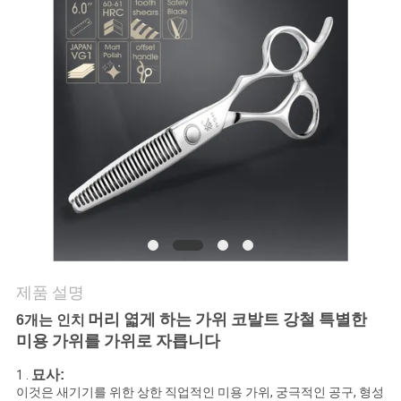
연
락
주
세
요
인
용
제품 설명
문
머리 엷게 하는 가위 코발트 강철 특별한
6개는 인치
미용 가위를 가위로 자릅니다
을
묘사:
1 .
요
이것은 새기기를 위한 상한 직업적인 미용 가위, 궁극적인 공구, 형성