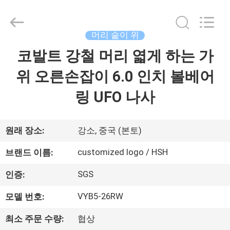
2019
-
2026
Zhangjiagang
City
머리 숱이 위
Jincheng
Scissors
코발트 강철 머리 엷게 하는 가
집
Co.,
Ltd..
All
위 오른손잡이 6.0 인치 볼베어
Rights
Reserved.
제
링 UFO 나사
품
원래 장소:
강소, 중국 (본토)
우
customized logo / HSH
브랜드 이름:
리
SGS
인증:
에
VYB5-26RW
모델 번호:
대
최소 주문 수량:
협상