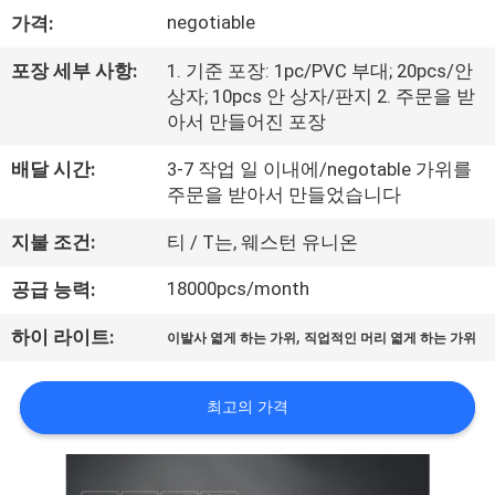
하
negotiable
가격:
여
포장 세부 사항:
1. 기준 포장: 1pc/PVC 부대; 20pcs/안
상자; 10pcs 안 상자/판지 2. 주문을 받
공
아서 만들어진 포장
장
배달 시간:
3-7 작업 일 이내에/negotable 가위를
주문을 받아서 만들었습니다
여
지불 조건:
티 / T는, 웨스턴 유니온
행
18000pcs/month
공급 능력:
품
,
하이 라이트:
이발사 엷게 하는 가위
직업적인 머리 엷게 하는 가위
질
최고의 가격
관
리